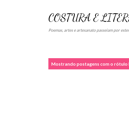
COSTURA E LITE
Poemas, artes e artesanato passeiam por este
P
Mostrando postagens com o rótulo
o
s
t
a
g
e