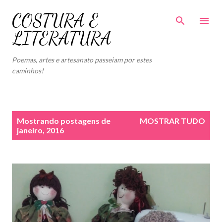
Pular para o conteúdo principal
COSTURA E
LITERATURA
Poemas, artes e artesanato passeiam por estes
caminhos!
P
Mostrando postagens de
MOSTRAR TUDO
o
janeiro, 2016
s
t
a
g
e
n
s