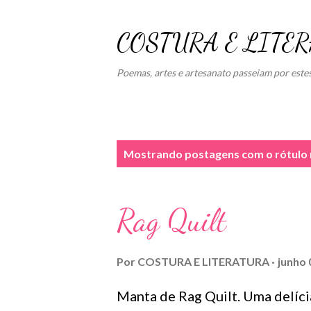
COSTURA E LITE
Poemas, artes e artesanato passeiam por este
P
Mostrando postagens com o rótulo
o
s
Rag Quilt
t
a
Por
COSTURA E LITERATURA
junho 
g
Manta de Rag Quilt. Uma delíci
e