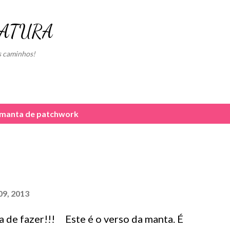
Pular para o conteúdo principal
RATURA
s caminhos!
manta de patchwork
09, 2013
a de fazer!!! Este é o verso da manta. É