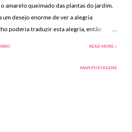
r o amarelo queimado das plantas do jardim.
ia um desejo enorme de ver a alegria
ho poderia traduzir esta alegria, então
em vermelho uma cena infantil. Alguns dias
ÁRIO
READ MORE »
hos inacabados ou esperando a hora certa de
 bordado e o patchwork para fazer uma
MAIS POSTAGENS
dupla face. Por enquanto só tenho três
ntando novos blocos, mas a ansiedade me
aços de alegria passeando por este blog.