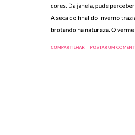
n
cores. Da janela, pude percebe
s
A seca do final do inverno traz
brotando na natureza. O vermel
peguei agulha e linha e bordei 
COMPARTILHAR
POSTAR UM COMENT
ficou guardado entre os trabal
nascer. Pensei então em unir o
manta infantil. Vou fazê-la de 
blocos. Estou recortando e mo
faz publicar para que vejam ped