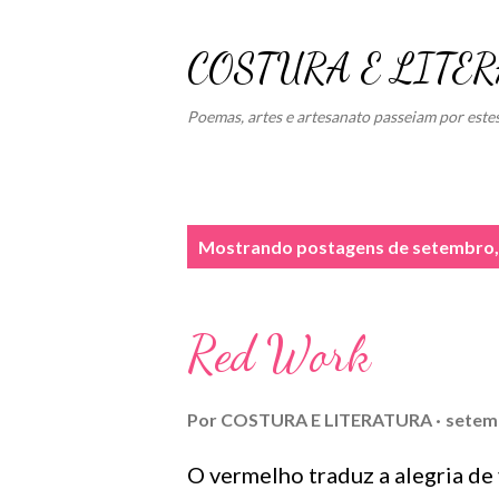
COSTURA E LITE
Poemas, artes e artesanato passeiam por este
P
Mostrando postagens de setembro,
o
s
Red Work
t
a
Por
COSTURA E LITERATURA
setem
g
O vermelho traduz a alegria de 
e