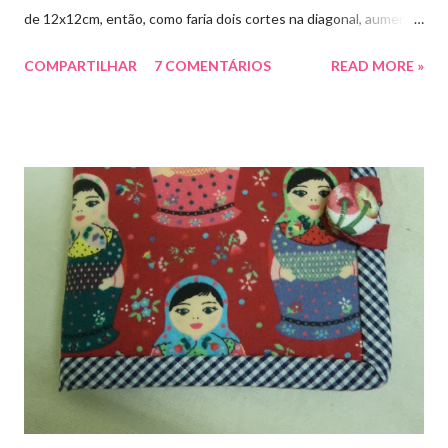
de 12x12cm, então, como faria dois cortes na diagonal, aumentei
à medida 2,5cm, por isso cortei quadrados de 14x14cm. Se fosse
COMPARTILHAR
7 COMENTÁRIOS
READ MORE »
fazer só um corte na diagonal aumentaria à medida 1,5cm. Isto
porque as margens de costuras foram calculadas com 0,75cm.
Aqui, coloque um quadrado sobre o outro. Trace uma linha na
diagonal. Alfinete. Costure ao lado da linha traçada (nos dois
lados da linha traçada), deixando a distância de um pé de
máquina. Corte na linha traçada. Você obterá duas peças. Se for
fazer somente um corte como este, deves aumentar na medida
do quadrado 1,5cm. Coloque direito sobre direito. Trace uma
linha na diagonal. Alfinete e costure deixando um pé de máquina,
nos dois lados da linha traç...