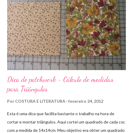
u
m
c
o
m
e
n
t
á
r
i
o
Dica de patchwork - Cálculo de medidas
para Triângulos
Por
COSTURA E LITERATURA
fevereiro 24, 2012
Esta é uma dica que facilita bastante o trabalho na hora de
cortar e montar triângulos. Aqui cortei um quadrado de cada cor,
com a medida de 14x14cm. Meu objetivo era obter um quadrado