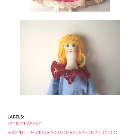
LABELS:
<SCRIPT ASYNC
SRC="HTTPS://PAGEAD2.GOOGLESYNDICATION.CO