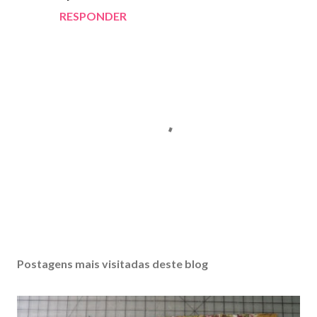
RESPONDER
P
o
s
Postagens mais visitadas deste blog
t
a
r