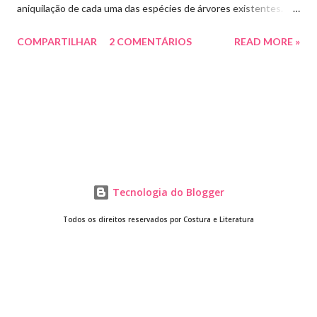
aniquilação de cada uma das espécies de árvores existentes.
Algumas empregadas domésticas tentam se livrar das folhas
COMPARTILHAR
2 COMENTÁRIOS
READ MORE »
com jatos de água e deixam que se entulhem nas calçadas
vizinhas que com, alguma razão, provocam reclamações, brigas e
intrigas com as donas da casa e com as outras empregadas
domésticas. Um festival velado a cada manhã. Conflitos
humanos, bobagens diante de um universo de grandiosidades e
belezas infindáveis: o sol doando cores, calor e vida; o céu azul
tingido de cinza ensaiando uma chuva; o perfume do jasmim
estrela ainda com o cheiro da madrugada; a terra vermelha,
Tecnologia do Blogger
argilosa e linda se esfarelando no vento que pousa nos móveis
Todos os direitos reservados por Costura e Literatura
da sala onde é possível desenhar um coração; os risos das
crianças no parque ali perto, correndo na grama e alegrando os
olhos e a vida do futuro. Muitas pes...